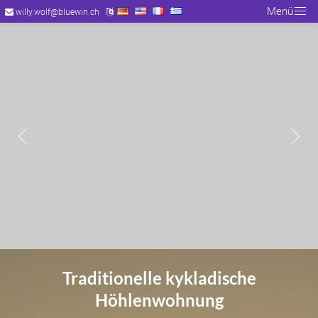
Menü
willy.wolf@bluewin.ch
Traditionelle kykladische
Höhlenwohnung