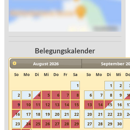
Belegungskalender
August
2026
September
2
So
Mo
Di
Mi
Do
Fr
Sa
So
Mo
Di
Mi
D
1
1
2
2
3
4
5
6
7
8
6
7
8
9
1
9
10
11
12
13
14
15
13
14
15
16
1
16
17
18
19
20
21
22
20
21
22
23
2
23
24
25
26
27
28
29
27
28
29
30