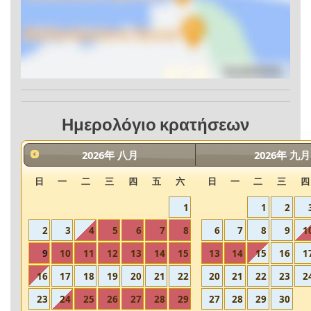
Ημερολόγιο κρατήσεων
2026
年
八月
2026
年
九月
日
一
二
三
四
五
六
日
一
二
三
四
1
1
2
2
3
4
5
6
7
8
6
7
8
9
1
9
10
11
12
13
14
15
13
14
15
16
1
16
17
18
19
20
21
22
20
21
22
23
2
23
24
25
26
27
28
29
27
28
29
30