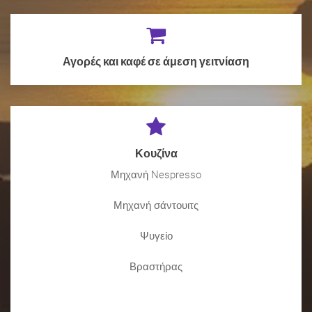
Αγορές και καφέ σε άμεση γειτνίαση
Κουζίνα
Μηχανή Nespresso
Μηχανή σάντουιτς
Ψυγείο
Βραστήρας