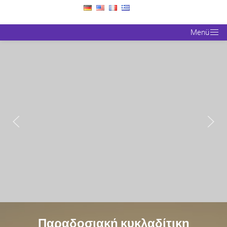
willy.wolf@bluewin.ch
Menü
Παραδοσιακή κυκλαδίτικη