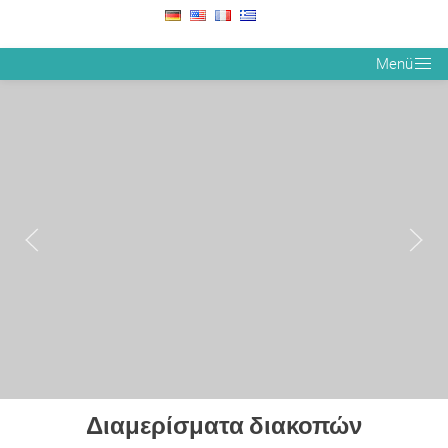
willy.wolf@bluewin.ch
Menü
Διαμερίσματα διακοπών