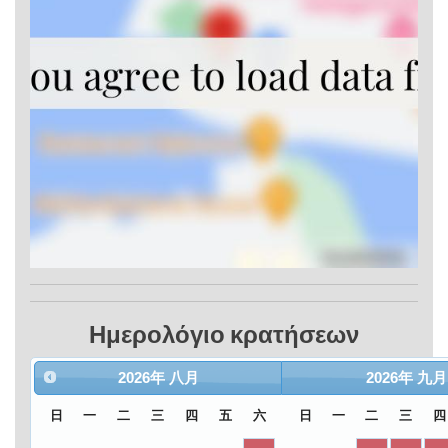
Ημερολόγιο κρατήσεων
2026
年
八月
2026
年
九月
日
一
二
三
四
五
六
日
一
二
三
四